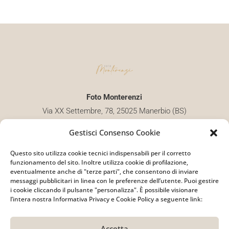
Foto Monterenzi
Via XX Settembre, 78, 25025 Manerbio (BS)
claudia.monterenzi@gmail.com
Gestisci Consenso Cookie
+39 338 2733743
Questo sito utilizza cookie tecnici indispensabili per il corretto
Partita iva 04198440986
funzionamento del sito. Inoltre utilizza cookie di profilazione,
eventualmente anche di "terze parti", che consentono di inviare
messaggi pubblicitari in linea con le preferenze dell’utente. Puoi gestire
i cookie cliccando il pulsante "personalizza". È possibile visionare
l’intera nostra Informativa Privacy e Cookie Policy a seguente link:
Accetta