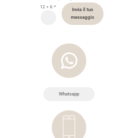
=
12 + 6
Invia il tuo
messaggio
Whatsapp